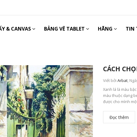
ẤY & CANVAS
BẢNG VẼ TABLET
HÃNG
TIN
CÁCH CHỌ
Viết bởi
Arbat
, Ngà
Xanh lá là màu bậc
màu thuộc dạng bes
được cho mình một 
Đọc thêm