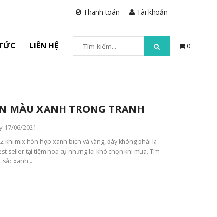
Thanh toán
Tài khoản
 TỨC
LIÊN HỆ
0
N MÀU XANH TRONG TRANH
y 17/06/2021
 2 khi mix hỗn hợp xanh biển và vàng, đây không phải là
t seller tại tiệm hoạ cụ nhưng lại khó chọn khi mua. Tìm
sắc xanh...