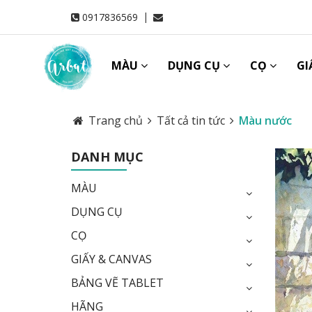
|
0917836569
MÀU
DỤNG CỤ
CỌ
GI
Trang chủ
Tất cả tin tức
Màu nước
DANH MỤC
MÀU
DỤNG CỤ
CỌ
GIẤY & CANVAS
BẢNG VẼ TABLET
HÃNG