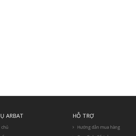
CỤ ARBAT
HỖ TRỢ
 chủ
Hướng dẫn mua hàng