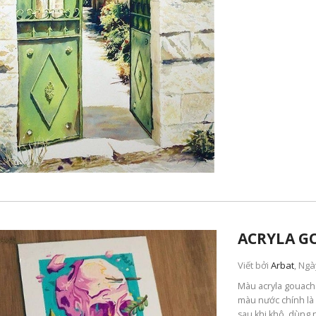
ACRYLA GO
Viết bởi
Arbat
, Ngà
Màu acryla gouache
màu nước chính là 
sau khi khô, dùng 