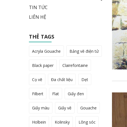
TIN TỨC
LIÊN HỆ
THẺ TAGS
Acryla Gouache
Bảng vẽ điện tử
Black paper
Clairefontaine
Cọ vẽ
Đa chất liệu
Dẹt
Filbert
Flat
Giấy đen
Giấy màu
Giấy vẽ
Gouache
Holbein
Kolinsky
Lông sóc