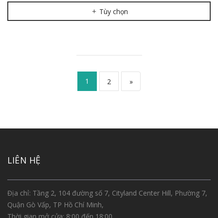
Tùy chọn
1
2
»
LIÊN HỆ
Địa chỉ: Tầng 2, 104 đường số 7, Cityland Center Hill, Phường 7,
Quận Gò Vấp, TP Hồ Chí Minh,
Thời gian mở cửa: 8:00 đến 18:00