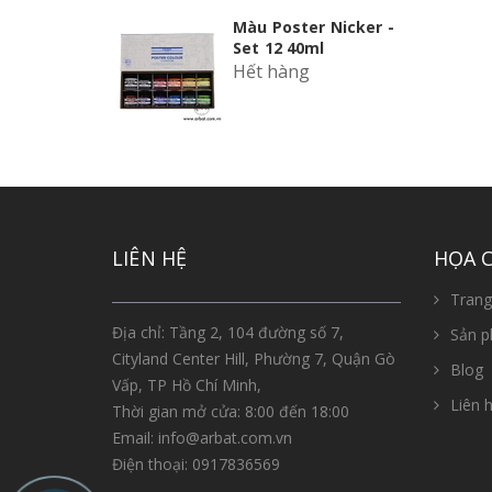
Màu Poster Nicker -
Set 12 40ml
Hết hàng
LIÊN HỆ
HỌA 
Trang
Địa chỉ: Tầng 2, 104 đường số 7,
Sản 
Cityland Center Hill, Phường 7, Quận Gò
Blog
Vấp, TP Hồ Chí Minh,
Liên h
Thời gian mở cửa: 8:00 đến 18:00
Email:
info@arbat.com.vn
Điện thoại:
0917836569