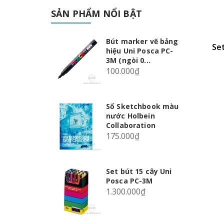
SẢN PHẨM NỔI BẬT
Bút marker vẽ bảng
Se
hiệu Uni Posca PC-
3M (ngòi 0...
100.000₫
Sổ Sketchbook màu
nước Holbein
Collaboration
175.000₫
Set bút 15 cây Uni
Posca PC-3M
1.300.000₫