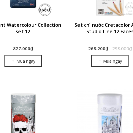
nt Watercolour Collection
Set chì nước Cretacolor 
set 12
Studio Line 12 Face
827.000₫
268.200₫
298.000₫
Mua ngay
Mua ngay