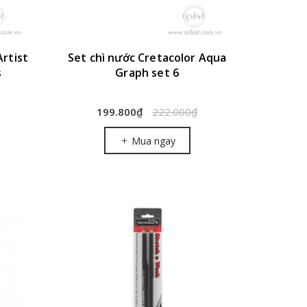
Artist
Set chì nước Cretacolor Aqua
s
Graph set 6
199.800₫
222.000₫
Mua ngay