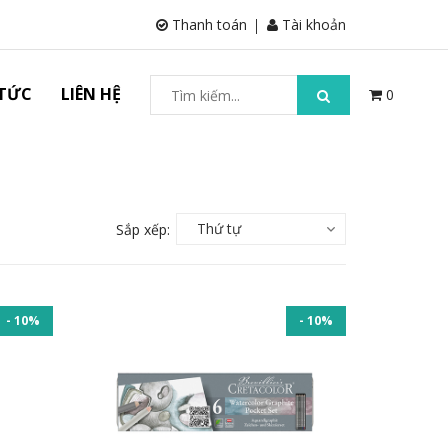
Thanh toán
Tài khoản
 TỨC
LIÊN HỆ
0
Thứ tự
Sắp xếp:
- 10%
- 10%