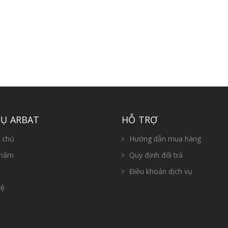
CỤ ARBAT
HỖ TRỢ
 chủ
Hướng dẫn mua hàng
phẩm
Quy định đổi trả
Điều khoản dịch vụ
ệ