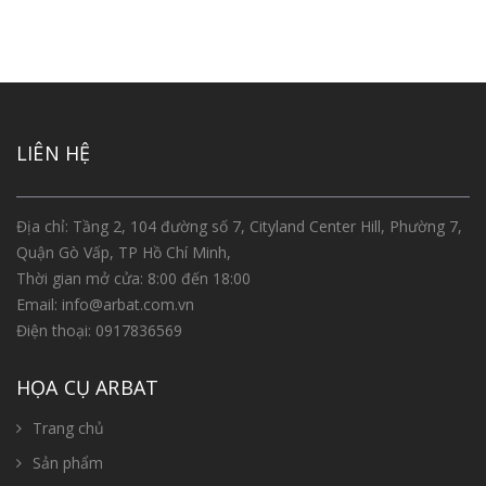
LIÊN HỆ
Địa chỉ: Tầng 2, 104 đường số 7, Cityland Center Hill, Phường 7,
Quận Gò Vấp, TP Hồ Chí Minh,
Thời gian mở cửa: 8:00 đến 18:00
Email:
info@arbat.com.vn
Điện thoại:
0917836569
HỌA CỤ ARBAT
Trang chủ
Sản phẩm