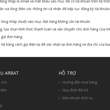
 đăng nhập là email và mật khẩu vào mục đã có tài khoản trên hệ thố
n vui lòng điền các thông tin cá nhân để tiếp tục đăng ký tài khoản
lòng nhấp chuột vào mục đặt hàng không cần tài khoản
g, lựa chọn hình thức thanh toán và vận chuyển cho đơn hàng của m
à gửi đơn hàng
 hệ bằng cách gọi điện lại để xác nhận lại đơn hàng và địa chỉ của bạ
CỤ ARBAT
HỖ TRỢ
 chủ
Hướng dẫn mua hàng
phẩm
Quy định đổi trả
Điều khoản dịch vụ
ệ