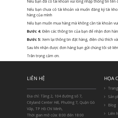
Nếu bạn đã có tài khoản vui lòng nhập thông tin tên
Nếu bạn chưa có tài khoản và muốn đăng ký tài khoả
hàng của mình
Nếu bạn muốn mua hàng mà không cần tài khoản vui 
Bước 4:
Điền các thông tin của bạn để nhận đơn hàn
Bước 5:
Xem lại thông tin đặt hàng, điền chú thích v
Sau khi nhận được đơn hàng bạn gửi chúng tôi sẽ liên
Trân trọng cảm ơn.
LIÊN HỆ
HỌA 
Trang
Địa chỉ: Tầng 2, 104 đường số 7,
Sản 
Cityland Center Hill, Phường 7, Quận Gò
Blog
Vấp, TP Hồ Chí Minh,
Liên h
Thời gian mở cửa: 8:00 đến 18:00