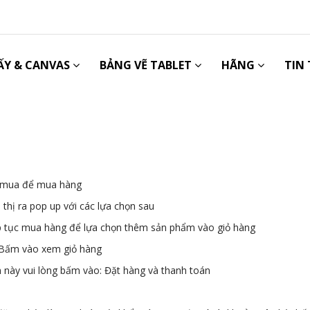
ẤY & CANVAS
BẢNG VẼ TABLET
HÃNG
TIN
n mua để mua hàng
hị ra pop up với các lựa chọn sau
p tục mua hàng để lựa chọn thêm sản phẩm vào giỏ hàng
 Bấm vào xem giỏ hàng
này vui lòng bấm vào: Đặt hàng và thanh toán