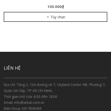
100.000₫
Tùy chọn
LIÊN HỆ
Địa chỉ: Tầng 2, 104 đường số 7, Cityland Center Hill, Phường 7,
Quận Gò Vấp, TP Hồ Chí Minh,
Thời gian mở cửa: 8:00 đến 18:00
Email:
info@arbat.com.vn
Điện thoại:
0917836569