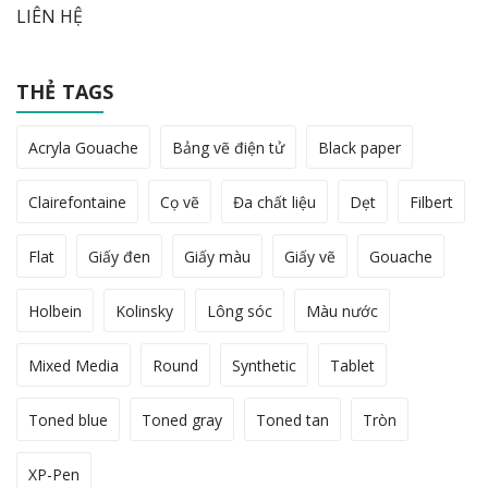
LIÊN HỆ
THẺ TAGS
Acryla Gouache
Bảng vẽ điện tử
Black paper
Clairefontaine
Cọ vẽ
Đa chất liệu
Dẹt
Filbert
Flat
Giấy đen
Giấy màu
Giấy vẽ
Gouache
Holbein
Kolinsky
Lông sóc
Màu nước
Mixed Media
Round
Synthetic
Tablet
Toned blue
Toned gray
Toned tan
Tròn
XP-Pen