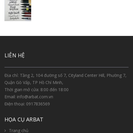
LIÊN HỆ
Địa chỉ: Tầng 2, 104 đường số 7, Cityland Center Hill, Phường 7,
Quận Gò Vấp, TP Hồ Chí Minh,
Thời gian mở cửa: 8:00 đến 18:00
Email:
info@arbat.com.vn
Điện thoại:
0917836569
HỌA CỤ ARBAT
Trang chủ