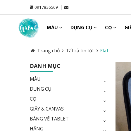
|
0917836569
MÀU
DỤNG CỤ
CỌ
GI
Trang chủ
Tất cả tin tức
Flat
DANH MỤC
MÀU
DỤNG CỤ
CỌ
GIẤY & CANVAS
BẢNG VẼ TABLET
HÃNG