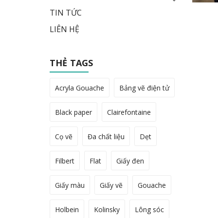
TIN TỨC
LIÊN HỆ
THẺ TAGS
Acryla Gouache
Bảng vẽ điện tử
Black paper
Clairefontaine
Cọ vẽ
Đa chất liệu
Dẹt
Filbert
Flat
Giấy đen
Giấy màu
Giấy vẽ
Gouache
Holbein
Kolinsky
Lông sóc