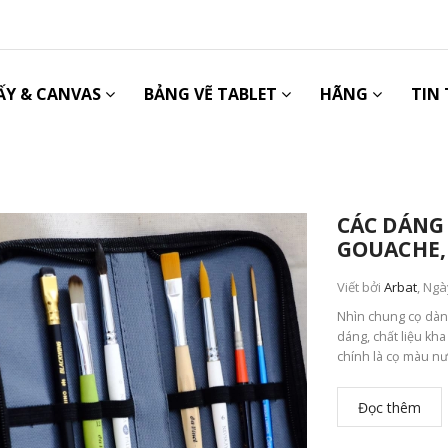
ẤY & CANVAS
BẢNG VẼ TABLET
HÃNG
TIN
CÁC DÁNG
GOUACHE, 
Viết bởi
Arbat
, Ngà
Nhìn chung cọ dành
dáng, chất liệu kh
chính là cọ màu nư
Đọc thêm