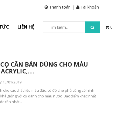
Thanh toán
Tài khoản
 TỨC
LIÊN HỆ
0
 CỌ CĂN BẢN DÙNG CHO MÀU
ACRYLIC,….
y 13/01/2019
 cho các chất liệu màu đặc, có độ che phủ cũng có hình
a khá giống với cọ dành cho màu nước. Đặc điểm khác nhất
ớc cần nhất...