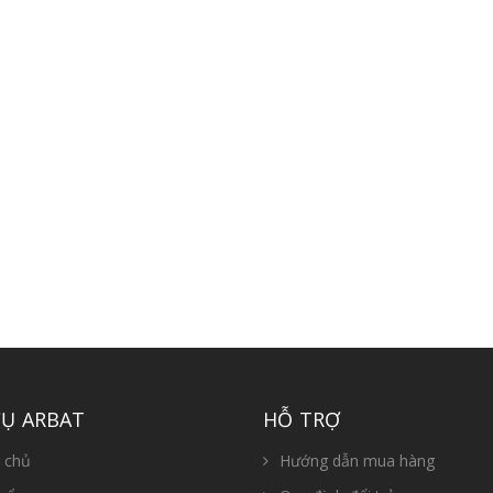
CỤ ARBAT
HỖ TRỢ
 chủ
Hướng dẫn mua hàng