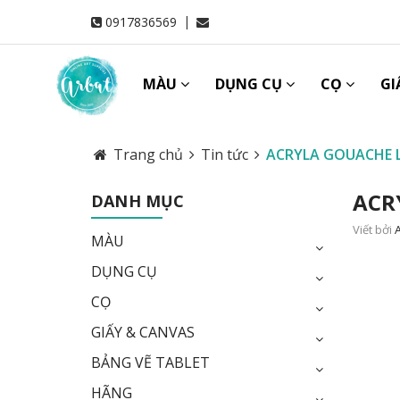
|
0917836569
MÀU
DỤNG CỤ
CỌ
GI
Trang chủ
Tin tức
ACRYLA GOUACHE L
ACR
DANH MỤC
Viết bởi
MÀU
DỤNG CỤ
CỌ
GIẤY & CANVAS
BẢNG VẼ TABLET
HÃNG