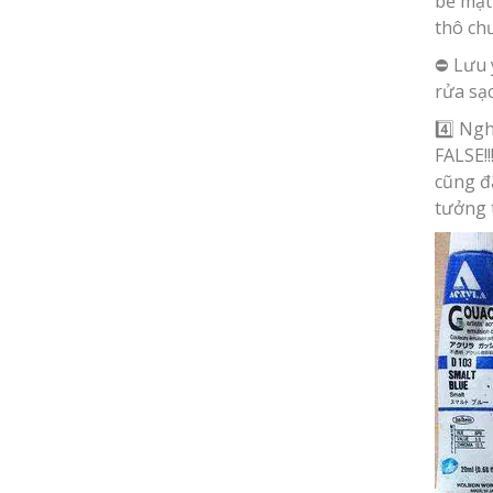
bề mặt 
thô ch
⛔️ Lưu 
rửa sạc
4️⃣ Ngh
FALSE!!
cũng đã
tưởng 