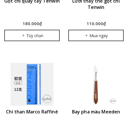
Gọt chì quay tay Tenwin
Lưỡi thay thế gọt chì
Tenwin
180.000₫
110.000₫
Tùy chọn
Mua ngay
Chì than Marco Raffiné
Bay pha màu Meeden