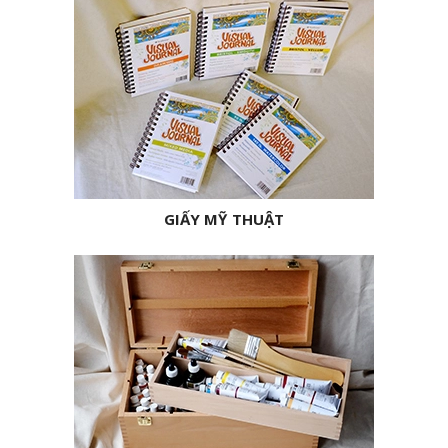
GIẤY MỸ THUẬT