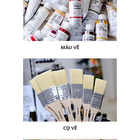
MÀU VẼ
CỌ VẼ