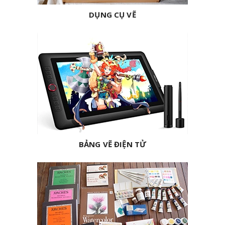
DỤNG CỤ VẼ
BẢNG VẼ ĐIỆN TỬ