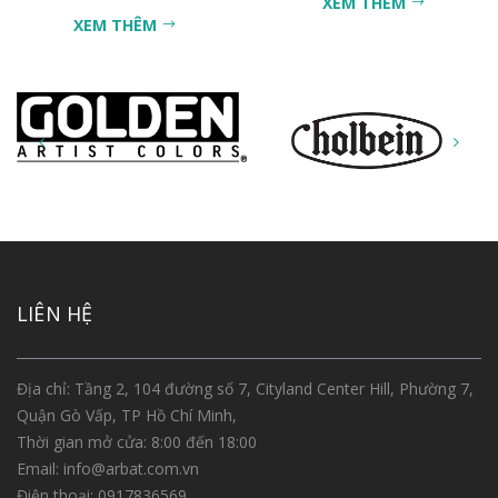
XEM THÊM
XEM THÊM
LIÊN HỆ
Địa chỉ: Tầng 2, 104 đường số 7, Cityland Center Hill, Phường 7,
Quận Gò Vấp, TP Hồ Chí Minh,
Thời gian mở cửa: 8:00 đến 18:00
Email:
info@arbat.com.vn
Điện thoại:
0917836569