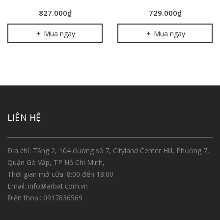
827.000₫
729.000₫
Mua ngay
Mua ngay
LIÊN HỆ
Địa chỉ: Tầng 2, 104 đường số 7, Cityland Center Hill, Phường 7,
Quận Gò Vấp, TP Hồ Chí Minh,
Thời gian mở cửa: 8:00 đến 18:00
Email:
info@arbat.com.vn
Điện thoại:
0917836569