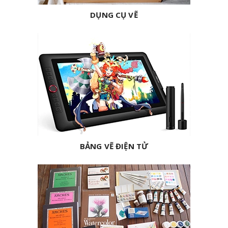
DỤNG CỤ VẼ
BẢNG VẼ ĐIỆN TỬ