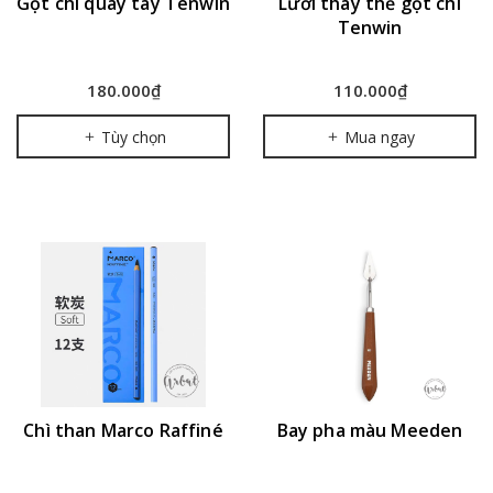
Gọt chì quay tay Tenwin
Lưỡi thay thế gọt chì
Tenwin
180.000₫
110.000₫
Tùy chọn
Mua ngay
Chì than Marco Raffiné
Bay pha màu Meeden