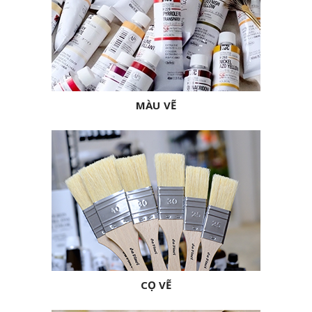
MÀU VẼ
CỌ VẼ