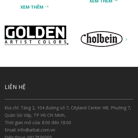
XEM THÊM
XEM THÊM
LIÊN HỆ
Địa chỉ: Tầng 2, 104 đường số 7, Cityland Center Hill, Phường 7,
Quận Gò Vấp, TP Hồ Chí Minh,
Thời gian mở cửa: 8:00 đến 18:00
Email:
info@arbat.com.vn
Điện thoại:
0917836569