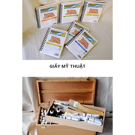
GIẤY MỸ THUẬT