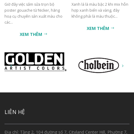
Giờ đây việc sắm sửa trọn bộ
Xanh lá là màu bậc 2 khi mix hỗn
poster gouache từ Nicker, hãng
hợp xanh biển và vàng, đây
hoạ cụ chuyên sản xuất màu cho
không phải là màu thuộc...
các...
XEM THÊM
XEM THÊM
LIÊN HỆ
Địa chỉ: Tầng 2, 104 đường số 7, Cityland Center Hill, Phường 7,