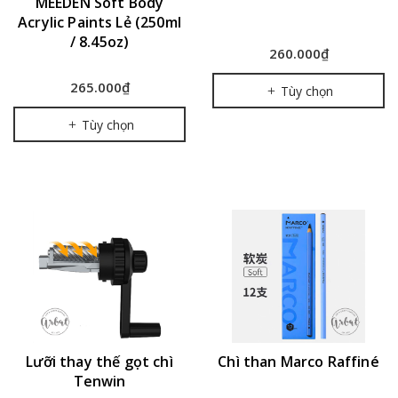
MEEDEN Soft Body
Acrylic Paints Lẻ (250ml
/ 8.45oz)
260.000₫
265.000₫
Tùy chọn
Tùy chọn
Lưỡi thay thế gọt chì
Chì than Marco Raffiné
Tenwin