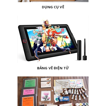
DỤNG CỤ VẼ
BẢNG VẼ ĐIỆN TỬ