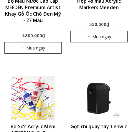
Bộ Màu Nước Cao Cấp
Hộp 48 màu Acrylic
MEEDEN Premium Artist
Markers Meeden
Khay Gỗ Óc Chó Đen Mỹ
- 27 Màu
550.000₫
4.800.000₫
Mua ngay
Mua ngay
Bộ Sơn Acrylic Mềm
Gọt chì quay tay Tenwin