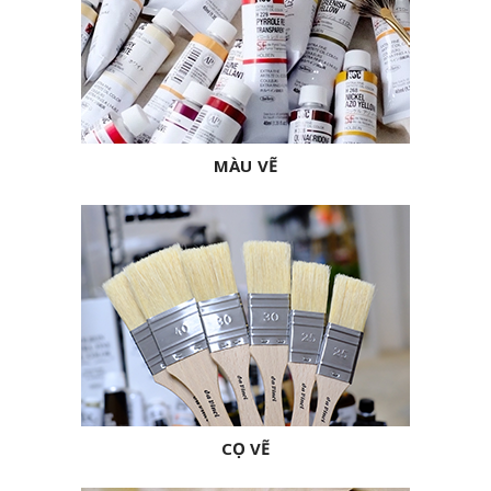
MÀU VẼ
CỌ VẼ