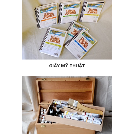
GIẤY MỸ THUẬT