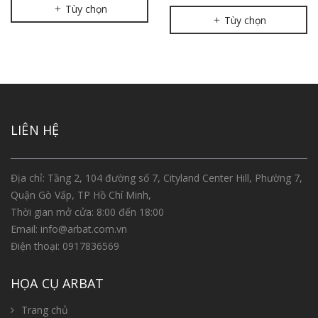
Tùy chọn
Tùy chọn
LIÊN HỆ
Địa chỉ: Tầng 2, 104 đường số 7, Cityland Center Hill, Phường 7,
Quận Gò Vấp, TP Hồ Chí Minh,
Thời gian mở cửa: 8:00 đến 18:00
Email:
info@arbat.com.vn
Điện thoại:
0917836569
HỌA CỤ ARBAT
Trang chủ