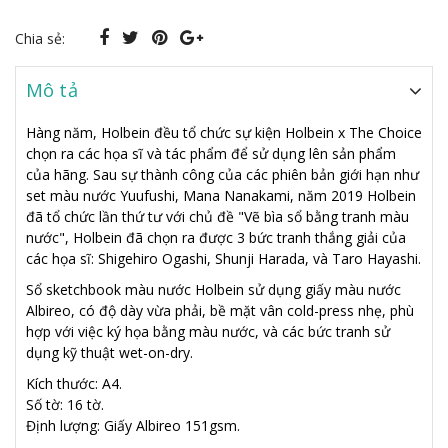
Chia sẻ:
Mô tả
Hàng năm, Holbein đều tổ chức sự kiện Holbein x The Choice
chọn ra các họa sĩ và tác phẩm để sử dụng lên sản phẩm
của hãng. Sau sự thành công của các phiên bản giới hạn như
set màu nước Yuufushi, Mana Nanakami, năm 2019 Holbein
đã tổ chức lần thứ tư với chủ đề "Vẽ bìa sổ bằng tranh màu
nước", Holbein đã chọn ra được 3 bức tranh thắng giải của
các họa sĩ: Shigehiro Ogashi, Shunji Harada, và Taro Hayashi.
Sổ sketchbook màu nước Holbein sử dụng giấy màu nước
Albireo, có độ dày vừa phải, bề mặt vân cold-press nhẹ, phù
hợp với việc ký họa bằng màu nước, và các bức tranh sử
dụng kỹ thuật wet-on-dry.
Kích thước: A4.
Số tờ: 16 tờ.
Định lượng: Giấy Albireo 151gsm.