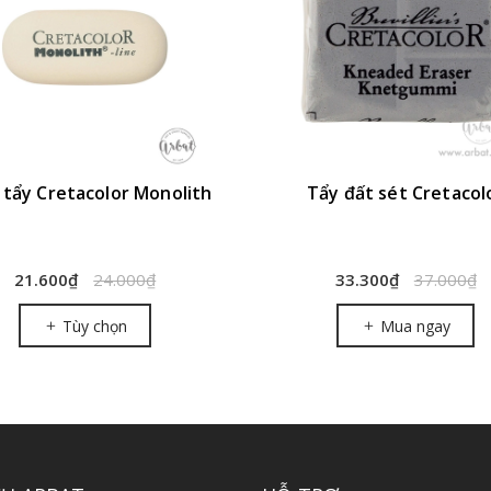
tẩy Cretacolor Monolith
Tẩy đất sét Cretacol
21.600₫
24.000₫
33.300₫
37.000₫
Tùy chọn
Mua ngay