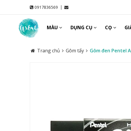
|
0917836569
MÀU
DỤNG CỤ
CỌ
GI
Trang chủ
Gôm tẩy
Gôm đen Pentel Ai