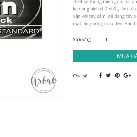
thiết kế thông minh gồm hai p
kế dạng hình chữ nhật, làm từ 
vặn với tay cầm, dễ dàng tẩy xó
mặt láng bóng màu đen. Bao bả
Số lượng:
MUA H
Chia sẻ: