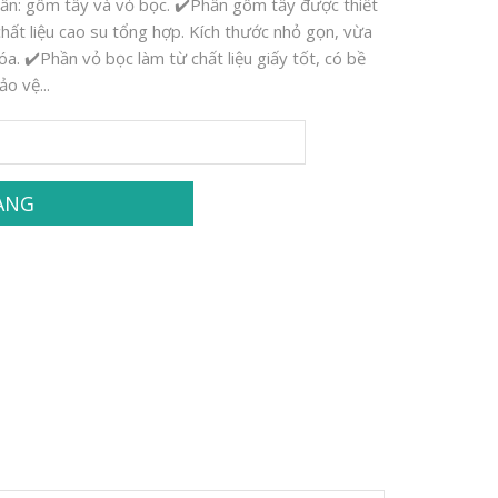
hần: gôm tẩy và vỏ bọc. ✔️Phần gôm tẩy được thiết
chất liệu cao su tổng hợp. Kích thước nhỏ gọn, vừa
a. ✔️Phần vỏ bọc làm từ chất liệu giấy tốt, có bề
o vệ...
ÀNG