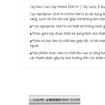
Tẩy Đen Cao Cấp Pentel ZEATH | Tẩy Sạch, Ít Bụi
Tẩy Hipolymer ZEATH-03/05/10ATE là vật dụng khô
sáng, sạch sẽ cho bề mặt giấy mà không làm hằn,
✔️Tẩy Hipolymer ZEATH với thiết kế thông minh g
✔️Phần gôm tẩy được thiết kế dạng hình chữ nhật,
✔️Phần vỏ bọc làm từ chất liệu giấy tốt, có bề m
ngoài.
✔️Sản phẩm được làm từ chất liệu cao su tổng hợp
các thành phần gây hại ảnh hưởng đến sức khỏe n