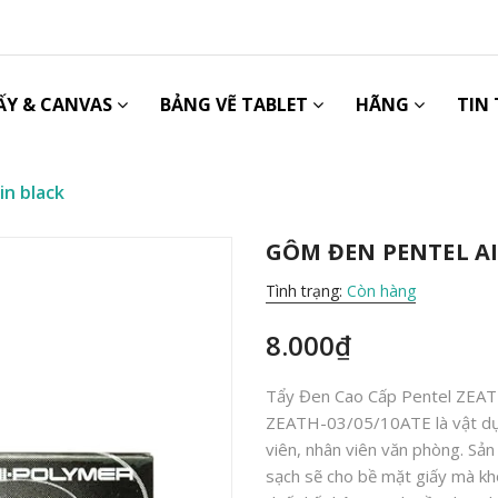
ẤY & CANVAS
BẢNG VẼ TABLET
HÃNG
TIN
n black
GÔM ĐEN PENTEL A
Tình trạng:
Còn hàng
8.000₫
Tẩy Đen Cao Cấp Pentel ZEATH 
ZEATH-03/05/10ATE là vật dụng
viên, nhân viên văn phòng. Sả
sạch sẽ cho bề mặt giấy mà kh