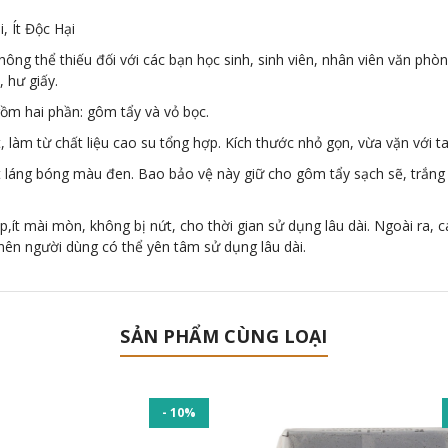
, Ít Độc Hại
ng thể thiếu đối với các bạn học sinh, sinh viên, nhân viên văn phò
 hư giấy.
ồm hai phần: gôm tẩy và vỏ bọc.
 làm từ chất liệu cao su tổng hợp. Kích thước nhỏ gọn, vừa vặn với t
ặt láng bóng màu đen. Bao bảo vệ này giữ cho gôm tẩy sạch sẽ, trắng
,ít mài mòn, không bị nứt, cho thời gian sử dụng lâu dài. Ngoài ra,
ên người dùng có thể yên tâm sử dụng lâu dài.
SẢN PHẨM CÙNG LOẠI
- 10%