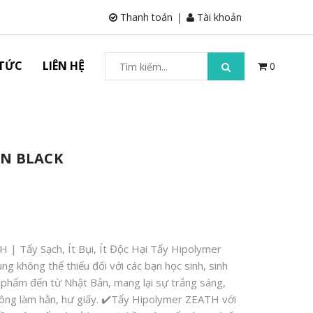
Thanh toán
Tài khoản
 TỨC
LIÊN HỆ
0
IN BLACK
| Tẩy Sạch, Ít Bụi, Ít Độc Hại Tẩy Hipolymer
 không thể thiếu đối với các bạn học sinh, sinh
n phẩm đến từ Nhật Bản, mang lại sự trắng sáng,
ông làm hằn, hư giấy. ✔️Tẩy Hipolymer ZEATH với