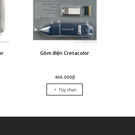
or
Gôm điện Cretacolor
Gôm dẻ
466.000₫
Tùy chọn