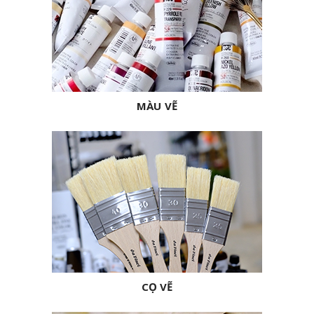
MÀU VẼ
CỌ VẼ