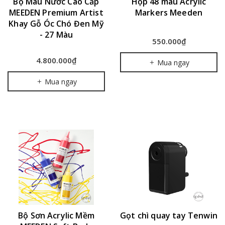
Bộ Màu Nước Cao Cấp
Hộp 48 màu Acrylic
MEEDEN Premium Artist
Markers Meeden
Khay Gỗ Óc Chó Đen Mỹ
- 27 Màu
550.000₫
4.800.000₫
Mua ngay
Mua ngay
Bộ Sơn Acrylic Mềm
Gọt chì quay tay Tenwin