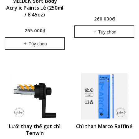
MEEDEN Soft Body
Acrylic Paints Lẻ (250ml
/ 8.45oz)
260.000₫
265.000₫
Tùy chọn
Tùy chọn
Lưỡi thay thế gọt chì
Chì than Marco Raffiné
Tenwin