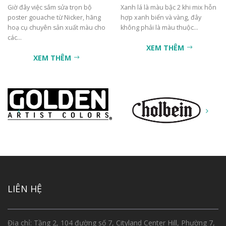
Giờ đây việc sắm sửa trọn bộ
Xanh lá là màu bậc 2 khi mix hỗn
poster gouache từ Nicker, hãng
hợp xanh biển và vàng, đây
hoạ cụ chuyên sản xuất màu cho
không phải là màu thuộc...
các...
XEM THÊM
XEM THÊM
LIÊN HỆ
Địa chỉ: Tầng 2, 104 đường số 7, Cityland Center Hill, Phường 7,