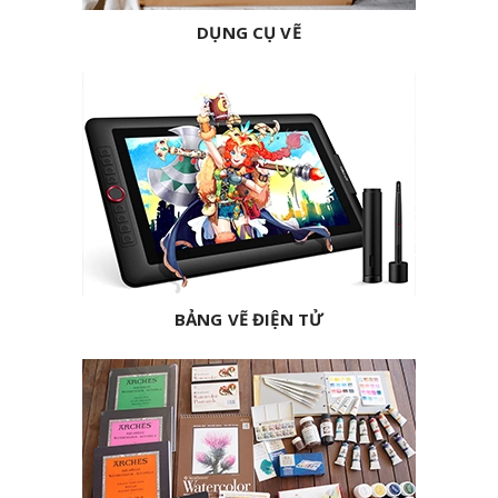
DỤNG CỤ VẼ
BẢNG VẼ ĐIỆN TỬ