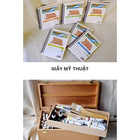
GIẤY MỸ THUẬT