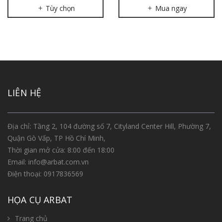
Tùy chọn
Mua ngay
LIÊN HỆ
Địa chỉ: Tầng 2, 104 đường số 7, Cityland Center Hill, Phường 7,
Quận Gò Vấp, TP Hồ Chí Minh,
Thời gian mở cửa: 8:00 đến 18:00
Email:
info@arbat.com.vn
Điện thoại:
0917836569
HỌA CỤ ARBAT
Trang chủ