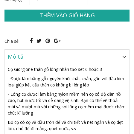
THÊM VÀO GIỎ HÀNG
Chia sẻ:
Mô tả
Cọ Giorgione thân gỗ lông nhân tạo set 6 hoặc 3
- Được làm bằng gỗ nguyên khối chắc chắn, gắn với đầu kim
loại giúp kết cấu thân cọ không bị lỏng lẻo
- Lông cọ được làm bằng nylon mềm nên cọ có độ đàn hồi
cao, hút nước tốt và dễ dàng vệ sinh. Bạn có thể vẽ thoải
mái và mượt mà với những sợi lông cọ mềm mại được chăm
chút kĩ lưỡng
Bộ cọ có cọ vẽ đầu tròn để vẽ chi tiết và nét ngắn và cọ dẹt
lớn, nhỏ để đi mảng, quét nước, v.v