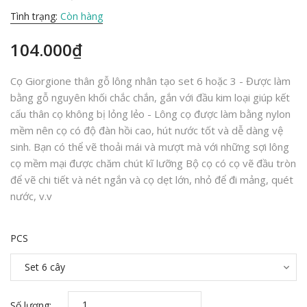
Tình trạng:
Còn hàng
104.000₫
Cọ Giorgione thân gỗ lông nhân tạo set 6 hoặc 3 - Được làm
bằng gỗ nguyên khối chắc chắn, gắn với đầu kim loại giúp kết
cấu thân cọ không bị lỏng lẻo - Lông cọ được làm bằng nylon
mềm nên cọ có độ đàn hồi cao, hút nước tốt và dễ dàng vệ
sinh. Bạn có thể vẽ thoải mái và mượt mà với những sợi lông
cọ mềm mại được chăm chút kĩ lưỡng Bộ cọ có cọ vẽ đầu tròn
để vẽ chi tiết và nét ngắn và cọ dẹt lớn, nhỏ để đi mảng, quét
nước, v.v
PCS
Số lượng: