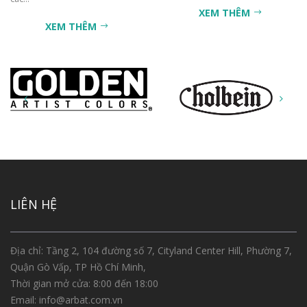
XEM THÊM
XEM THÊM
LIÊN HỆ
Địa chỉ: Tầng 2, 104 đường số 7, Cityland Center Hill, Phường 7,
Quận Gò Vấp, TP Hồ Chí Minh,
Thời gian mở cửa: 8:00 đến 18:00
Email:
info@arbat.com.vn