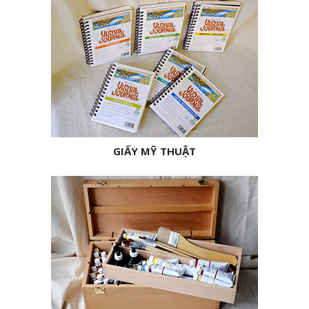
GIẤY MỸ THUẬT