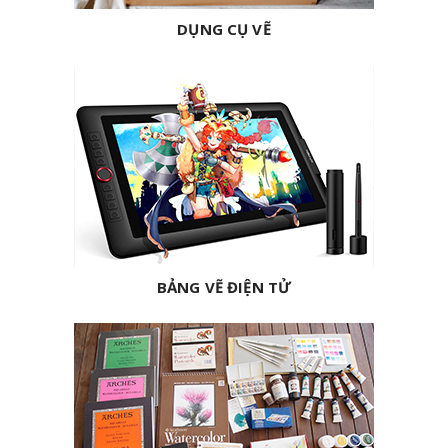
DỤNG CỤ VẼ
BẢNG VẼ ĐIỆN TỬ