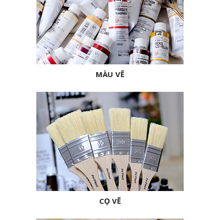
MÀU VẼ
CỌ VẼ