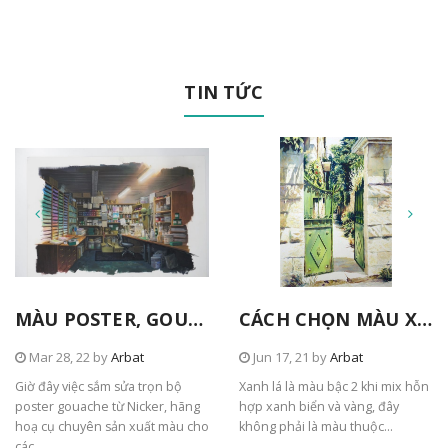
TIN TỨC
MÀU POSTER, GOUACHE TỪ NICKER
CÁCH CHỌN MÀU XANH TRONG TRANH
Mar 28, 22 by
Arbat
Jun 17, 21 by
Arbat
Giờ đây việc sắm sửa trọn bộ
Xanh lá là màu bậc 2 khi mix hỗn
poster gouache từ Nicker, hãng
hợp xanh biển và vàng, đây
hoạ cụ chuyên sản xuất màu cho
không phải là màu thuộc...
các...