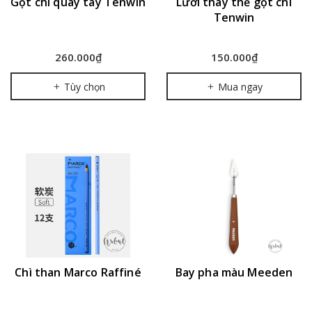
Gọt chì quay tay Tenwin
Lưỡi thay thế gọt chì
Tenwin
260.000₫
150.000₫
Tùy chọn
Mua ngay
Chì than Marco Raffiné
Bay pha màu Meeden