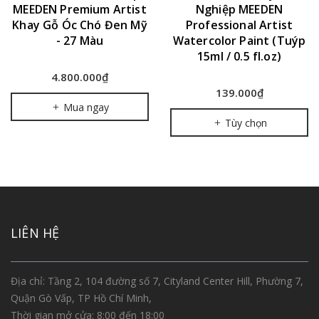
MEEDEN Premium Artist
Nghiệp MEEDEN
Khay Gỗ Óc Chó Đen Mỹ
Professional Artist
- 27 Màu
Watercolor Paint (Tuýp
15ml / 0.5 fl.oz)
4.800.000₫
139.000₫
Mua ngay
Tùy chọn
LIÊN HỆ
Địa chỉ: Tầng 2, 104 đường số 7, Cityland Center Hill, Phường 7,
Quận Gò Vấp, TP Hồ Chí Minh,
Thời gian mở cửa: 8:00 đến 18:00