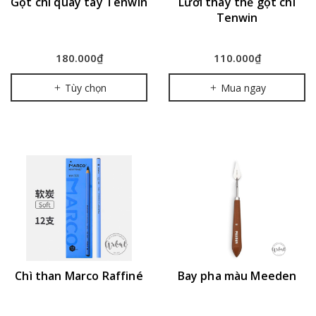
Gọt chì quay tay Tenwin
Lưỡi thay thế gọt chì
Tenwin
180.000₫
110.000₫
Tùy chọn
Mua ngay
Chì than Marco Raffiné
Bay pha màu Meeden