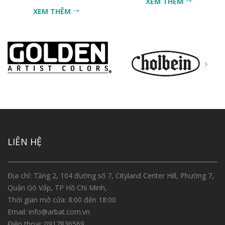
XEM THÊM
XEM THÊM
LIÊN HỆ
Địa chỉ: Tầng 2, 104 đường số 7, Cityland Center Hill, Phường 7,
Quận Gò Vấp, TP Hồ Chí Minh,
Thời gian mở cửa: 8:00 đến 18:00
Email:
info@arbat.com.vn
Điện thoại:
0917836569