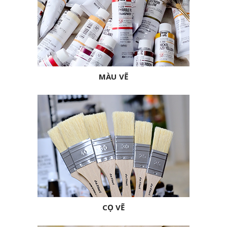
MÀU VẼ
CỌ VẼ