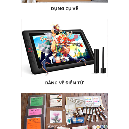
DỤNG CỤ VẼ
BẢNG VẼ ĐIỆN TỬ