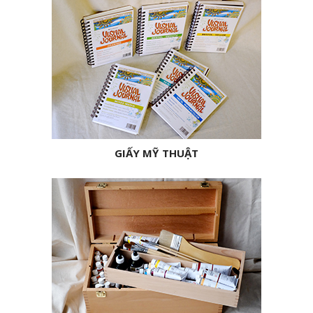
GIẤY MỸ THUẬT