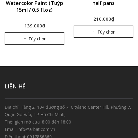
Watercolor Paint (Tuýp
half pans
15ml / 0.5 fl.oz)
210.000₫
139.000₫
Tùy chọn
Tùy chọn
LIÊN HỆ
Địa chỉ: Tầng 2, 104 đường số 7, Cityland Center Hill, Phường 7,
Quận Gò Vấp, TP Hồ Chí Minh,
Thời gian mở cửa: 8:00 đến 18:00
Email:
info@arbat.com.vn
Điện thoại:
0917836569