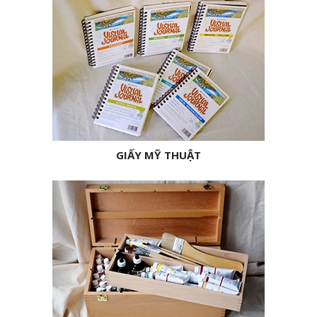
GIẤY MỸ THUẬT