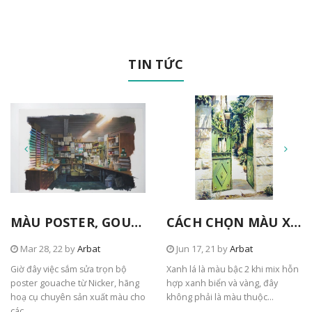
TIN TỨC
MÀU POSTER, GOUACHE TỪ NICKER
CÁCH CHỌN MÀU XANH TRONG TRANH
Mar 28, 22 by
Arbat
Jun 17, 21 by
Arbat
Giờ đây việc sắm sửa trọn bộ
Xanh lá là màu bậc 2 khi mix hỗn
poster gouache từ Nicker, hãng
hợp xanh biển và vàng, đây
hoạ cụ chuyên sản xuất màu cho
không phải là màu thuộc...
các...