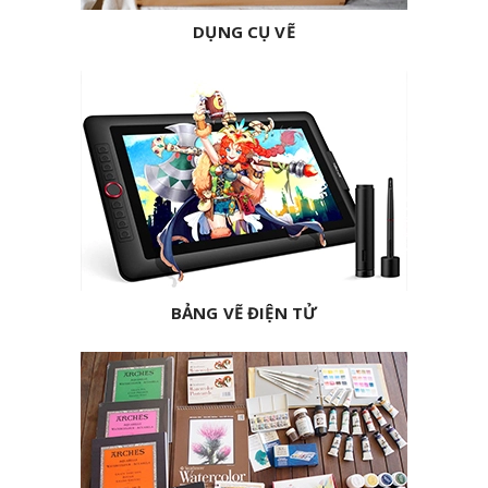
DỤNG CỤ VẼ
BẢNG VẼ ĐIỆN TỬ