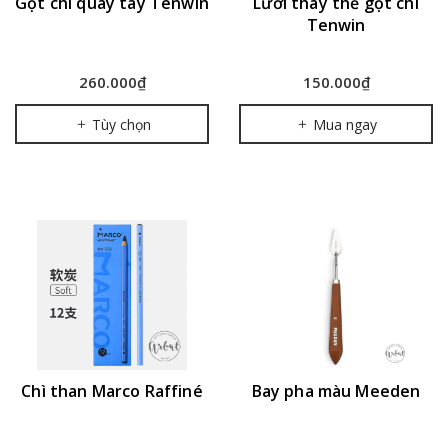
Gọt chì quay tay Tenwin
Lưỡi thay thế gọt chì
Tenwin
260.000₫
150.000₫
Tùy chọn
Mua ngay
Chì than Marco Raffiné
Bay pha màu Meeden