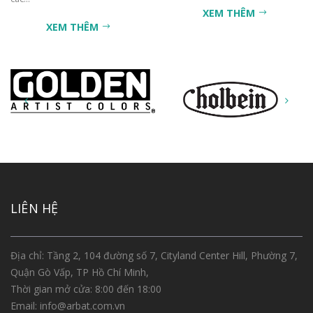
XEM THÊM
XEM THÊM
LIÊN HỆ
Địa chỉ: Tầng 2, 104 đường số 7, Cityland Center Hill, Phường 7,
Quận Gò Vấp, TP Hồ Chí Minh,
Thời gian mở cửa: 8:00 đến 18:00
Email:
info@arbat.com.vn