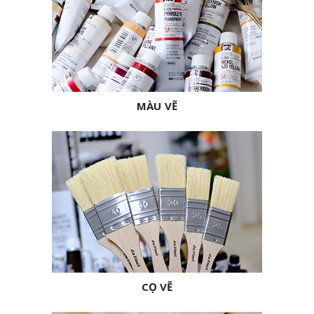
MÀU VẼ
CỌ VẼ