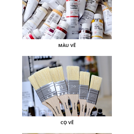
MÀU VẼ
CỌ VẼ