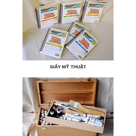
GIẤY MỸ THUẬT