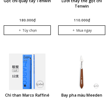
Gọt chì quay tay Tenwin
Lưỡi thay thế gọt chì
Tenwin
180.000₫
110.000₫
Tùy chọn
Mua ngay
Chì than Marco Raffiné
Bay pha màu Meeden