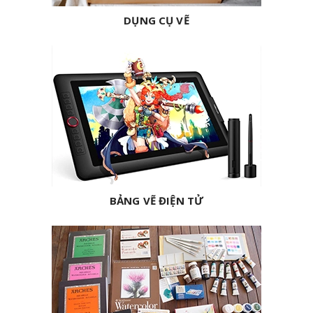
DỤNG CỤ VẼ
BẢNG VẼ ĐIỆN TỬ