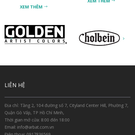
XEM THÊM
XEM THÊM
LIÊN HỆ
Địa chỉ: Tầng 2, 104 đường số 7, Cityland Center Hill, Phường 7,
Quận Gò Vấp, TP Hồ Chí Minh,
Thời gian mở cửa: 8:00 đến 18:00
Email:
info@arbat.com.vn
Điện thoại:
0917836569