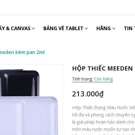
ẤY & CANVAS
BẢNG VẼ TABLET
HÃNG
TIN
eeden kèm pan 2ml
HỘP THIẾC MEEDEN
Tình trạng:
Còn hàng
213.000₫
Hộp Thiếc Đựng Màu Nước ME
tối đa và phong cách chuyên 
là giải pháp hoàn hảo dành ch
môn màu nước muốn tự tạo ch