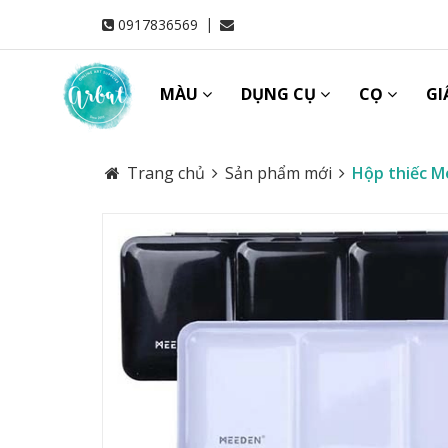
|
0917836569
MÀU
DỤNG CỤ
CỌ
GI
Trang chủ
Sản phẩm mới
Hộp thiếc M