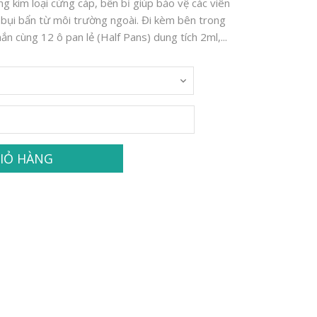
ng kim loại cứng cáp, bền bỉ giúp bảo vệ các viên
 bụi bẩn từ môi trường ngoài. Đi kèm bên trong
hắn cùng 12 ô pan lẻ (Half Pans) dung tích 2ml,...
IỎ HÀNG