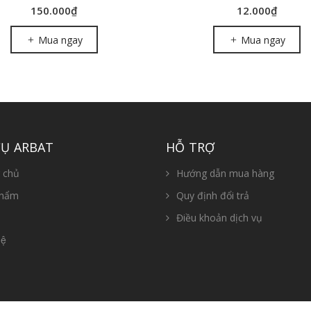
150.000₫
12.000₫
Mua ngay
Mua ngay
CỤ ARBAT
HỖ TRỢ
 chủ
Hướng dẫn mua hàng
phẩm
Quy định đổi trả
Điều khoản dịch vụ
ệ