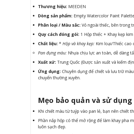
Thương hiệu:
MEEDEN
Dòng sản phẩm:
Empty Watercolor Paint Palett
Phân loại / Màu sắc:
Vỏ ngoài thiếc, bên trong t
Quy cách đóng gói:
1 Hộp thiếc + Khay kẹp kim l
Chất liệu:
*
Hộp và khay kẹp:
Kim loại/Thiếc cao 
Pan đựng màu:
Nhựa chịu lực an toàn, dễ dàng tẩ
Xuất xứ:
Trung Quốc (Được sản xuất và kiểm địn
Ứng dụng:
Chuyên dụng để chiết và lưu trữ màu 
chuyển thường xuyên.
Mẹo bảo quản và sử dụng
Khi chiết màu từ tuýp vào pan lẻ, bạn nên chiết t
Phần nắp hộp có thể mở rộng để làm khay pha màu
luôn sạch đẹp.