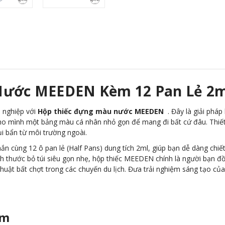
Nước MEEDEN Kèm 12 Pan Lẻ 2
n nghiệp với
Hộp thiếc đựng màu nước MEEDEN
. Đây là giải phá
mình một bảng màu cá nhân nhỏ gọn để mang đi bất cứ đâu. Thiết kế
i bẩn từ môi trường ngoài.
hắn cùng 12 ô pan lẻ (Half Pans) dung tích 2ml, giúp bạn dễ dàng chiế
h thước bỏ túi siêu gọn nhẹ, hộp thiếc MEEDEN chính là người bạn đồ
thuật bất chợt trong các chuyến du lịch. Đưa trải nghiệm sáng tạo c
ẩm