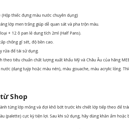
e (Hộp thiếc đựng màu nước chuyên dụng)
ráng lớp men trắng giúp dễ quan sát và pha trộn màu.
oại + 12 ô pan lẻ dung tích 2ml (Half Pans).
cấp chống gỉ sét, độ bền cao.
y rửa để tái sử dụng.
h theo tiêu chuẩn chất lượng xuất khẩu Mỹ và Châu Âu của hãng ME
nước (dạng tuýp hoặc màu nén), màu gouache, màu acrylic lỏng. Thích
 từ Shop
hành từng lớp mỏng và đợi khô bớt trước khi chiết lớp tiếp theo để tr
 (palette) cực kỳ tiện lợi. Sau khi sử dụng, hãy dùng khăn ẩm hoặc