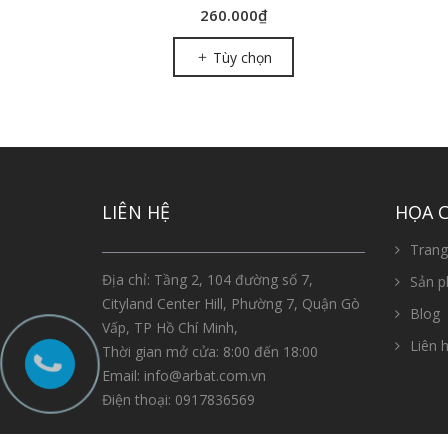
260.000₫
Tùy chọn
LIÊN HỆ
HỌA 
Trang
Địa chỉ: Tầng 2, 104 đường số 7,
Sản 
Cityland Center Hill, Phường 7, Quận Gò
Blog
Vấp, TP Hồ Chí Minh,
Liên h
Thời gian mở cửa: 8:00 đến 18:00
Email:
info@arbat.com.vn
Điện thoại:
0917836569