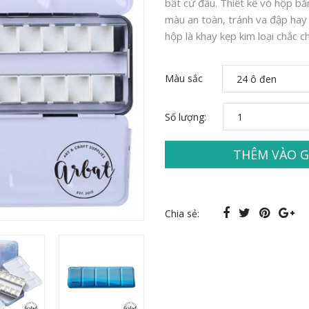
bất cứ đâu. Thiết kế vỏ hộp bằ
màu an toàn, tránh va đập hay
hộp là khay kẹp kim loại chắc c
Màu sắc
Số lượng:
THÊM VÀO G
Chia sẻ: