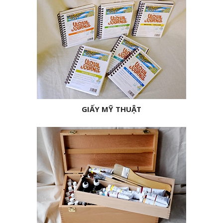
GIẤY MỸ THUẬT