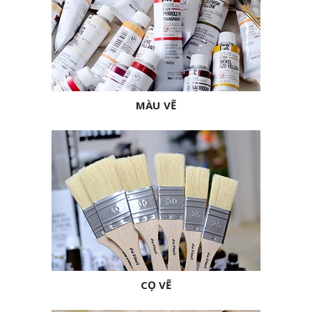
MÀU VẼ
CỌ VẼ