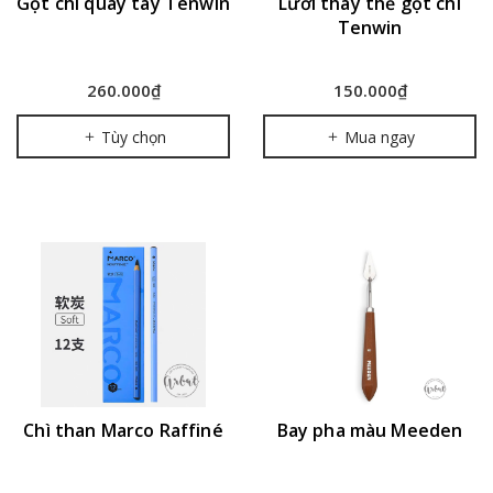
Gọt chì quay tay Tenwin
Lưỡi thay thế gọt chì
Tenwin
260.000₫
150.000₫
Tùy chọn
Mua ngay
Chì than Marco Raffiné
Bay pha màu Meeden