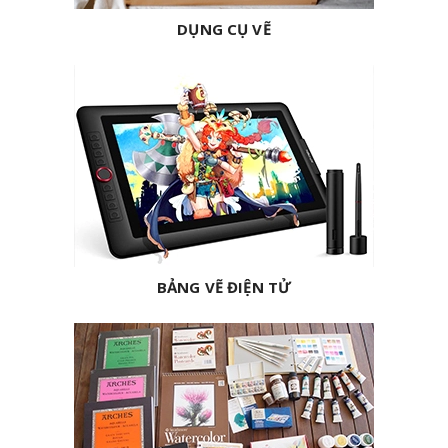
DỤNG CỤ VẼ
BẢNG VẼ ĐIỆN TỬ